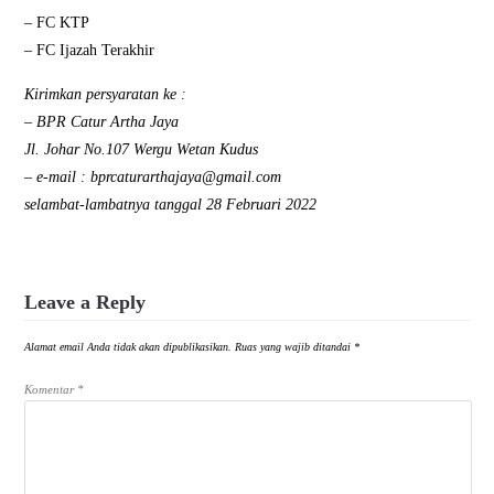
– FC KTP
– FC Ijazah Terakhir
Kirimkan persyaratan ke :
– BPR Catur Artha Jaya
Jl. Johar No.107 Wergu Wetan Kudus
– e-mail :
bprcaturarthajaya@gmail.com
selambat-lambatnya tanggal 28 Februari 2022
Leave a Reply
Alamat email Anda tidak akan dipublikasikan.
Ruas yang wajib ditandai
*
Komentar
*